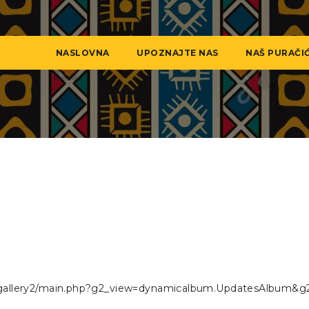
NASLOVNA
UPOZNAJTE NAS
NAŠ PURAČI
rg/gallery2/main.php?g2_view=dynamicalbum.UpdatesAlbum&