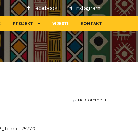
facebook
instagram
Ć
PROJEKTI
VIJESTI
KONTAKT
No Comment
g2_itemId=25770