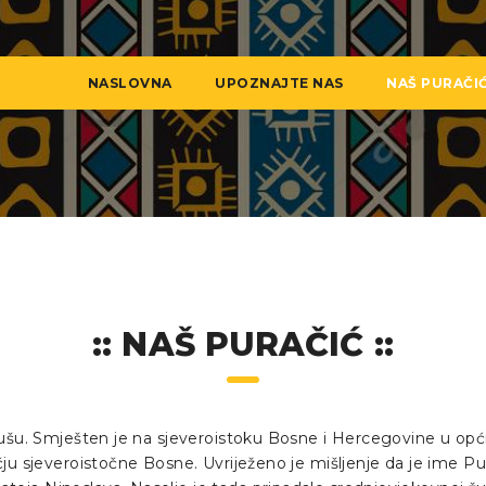
NASLOVNA
UPOZNAJTE NAS
NAŠ PURAČI
:: NAŠ PURAČIĆ ::
 dušu. Smješten je na sjeveroistoku Bosne i Hercegovine u opć
ju sjeveroistočne Bosne. Uvriježeno je mišljenje da je ime Pur