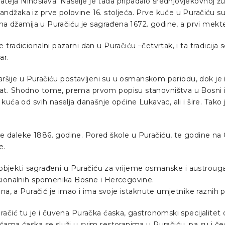
teja Ninoslava. Naselje je tada pripadalo srednjovjekovnoj
ndžaka iz prve polovine 16. stoljeća. Prve kuće u Puračiću s
ena džamija u Puračiću je sagrađena 1672. godine, a prvi mekte
tradicionalni pazarni dan u Puračiću –četvrtak, i ta tradicija
ar.
čaršije u Puračiću postavljeni su u osmanskom periodu, dok je 
vat. Shodno tome, prema prvom popisu stanovništva u Bosni 
 kuća od svih naselja današnje općine Lukavac, ali i šire. Tak
e daleke 1886. godine. Pored škole u Puračiću, te godine na 
e.
ni objekti sagrađeni u Puračiću za vrijeme osmanske i austroug
acionalnih spomenika Bosne i Hercegovine.
na, a Puračić je imao i ima svoje istaknute umjetnike raznih pr
uračić tu je i čuvena Puračka ćaska, gastronomski specijalit
ćama ćaska se služi u svim restoranima u Puračiću, pa su i čes