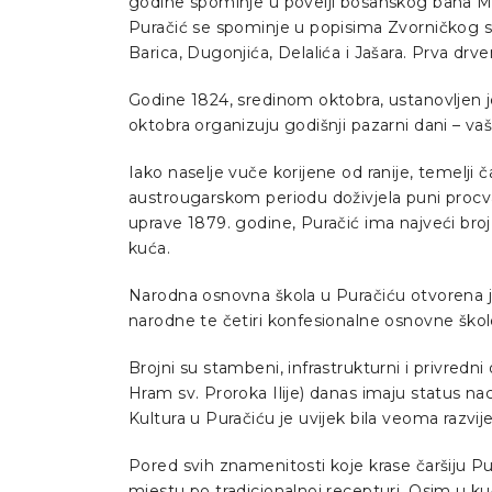
godine spominje u povelji bosanskog bana Ma
Puračić se spominje u popisima Zvorničkog sa
Barica, Dugonjića, Delalića i Jašara. Prva drv
Godine 1824, sredinom oktobra, ustanovljen je 
oktobra organizuju godišnji pazarni dani – vaš
Iako naselje vuče korijene od ranije, temelji 
austrougarskom periodu doživjela puni proc
uprave 1879. godine, Puračić ima najveći broj
kuća.
Narodna osnovna škola u Puračiću otvorena j
narodne te četiri konfesionalne osnovne škol
Brojni su stambeni, infrastrukturni i privred
Hram sv. Proroka Ilije) danas imaju status n
Kultura u Puračiću je uvijek bila veoma razvije
Pored svih znamenitosti koje krase čaršiju P
mjestu po tradicionalnoj recepturi. Osim u ku