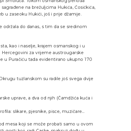
 župi Smoluća. Tokom osmanskog perioda
u sagrađene na brežuljcima Hukića, Ćosićkića,
b u zaseoku Hukići, još i prije džamije.
 se održala do danas, s tim da se sredinom
ista, kao i naselje, krajem osmanskog i u
i Hercegovini za vrijeme austrougarske
o je u Puračiću tada evidentirano ukupno 170
Okrugu tuzlanskom su radile još svega dvije
arske uprave, a dva od njih (Čamdžića kuća i
ofila: slikare, pjesnike, pisce, muzičare…
et od mesa koji se može probati samo u ovom
ti gosti koji, radi Ćaske, maksuz dođu u