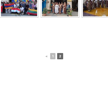
◄
1
2