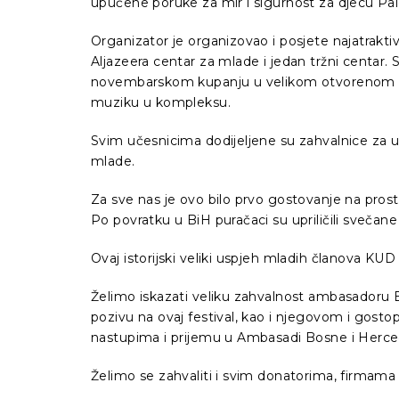
upućene poruke za mir i sigurnost za djecu Pales
Organizator je organizovao i posjete najatraktiv
Aljazeera centar za mlade i jedan tržni centar
novembarskom kupanju u velikom otvorenom baz
muziku u kompleksu.
Svim učesnicima dodijeljene su zahvalnice za 
mlade.
Za sve nas je ovo bilo prvo gostovanje na prost
Po povratku u BiH puračaci su upriličili sveča
Ovaj istorijski veliki uspjeh mladih članova KUD P
Želimo iskazati veliku zahvalnost ambasadoru 
pozivu na ovaj festival, kao i njegovom i gos
nastupima i prijemu u Ambasadi Bosne i Herce
Želimo se zahvaliti i svim donatorima, firmama i