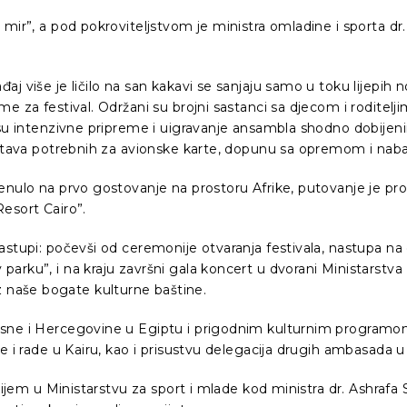
mir”, a pod pokroviteljstvom je ministra omladine i sporta dr
j više je ličilo na san kakavi se sanjaju samo u toku lijepih n
za festival. Održani su brojni sastanci sa djecom i roditeljima 
e su intenzivne pripreme i uigravanje ansambla shodno dobije
dstava potrebnih za avionske karte, dopunu sa opremom i nabav
nulo na prvo gostovanje na prostoru Afrike, putovanje je pro
esort Cairo”.
astupi: počevši od ceremonije otvaranja festivala, nastupa na
arku”, i na kraju završni gala koncert u dvorani Ministarstv
a iz naše bogate kulturne baštine.
sne i Hercegovine u Egiptu i prigodnim kulturnim programom 
e i rade u Kairu, kao i prisustvu delegacija drugih ambasada u 
rijem u Ministarstvu za sport i mlade kod ministra dr. Ashrafa 