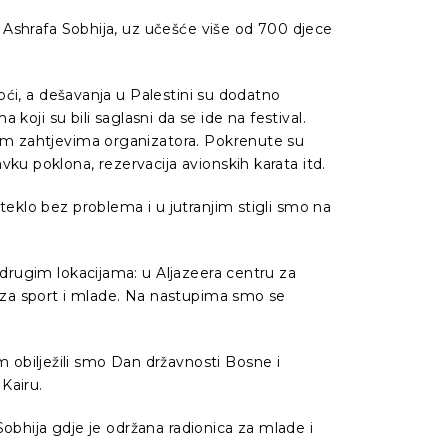
. Ashrafa Sobhija, uz učešće više od 700 djece
oći, a dešavanja u Palestini su dodatno
koji su bili saglasni da se ide na festival.
nim zahtjevima organizatora. Pokrenute su
ku poklona, rezervacija avionskih karata itd.
teklo bez problema i u jutranjim stigli smo na
 drugim lokacijama: u Aljazeera centru za
a za sport i mlade. Na nastupima smo se
obilježili smo Dan državnosti Bosne i
Kairu.
Sobhija gdje je održana radionica za mlade i