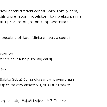
Novi admnistrativni centar Kaira, Family park,
vodila u prelijepom hotelskom kompleksu pa i na
 upriličena brojna druženja učesnika uz
posebna plaketa Ministarstva za sport i
 avionom.
mćen doček na puračkoj čaršiji.
šire.
 Sabitu Subašiću na ukazanom povjerenju i
posjete našem ansamblu, prisustvu našim
vaj san uključujući i Vijeće MZ Puračić.