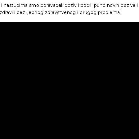
m i nastupima smo opravadali poziv i dobili puno novih poziva i
vi zdravi i bez ijednog zdravstvenog i drugog problema.