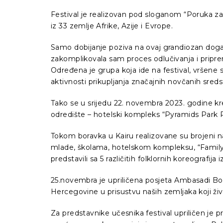
Festival je realizovan pod sloganom “Poruka za 
iz 33 zemlje Afrike, Azije i Evrope.
Samo dobijanje poziva na ovaj grandiozan događa
zakomplikovala sam proces odlučivanja i pripreme 
Određena je grupa koja ide na festival, vršen
aktivnosti prikupljanja značajnih novčanih sre
Tako se u srijedu 22. novembra 2023. godine kre
odredište – hotelski kompleks “Pyramids Park R
Tokom boravka u Kairu realizovane su brojeni n
mlade, školama, hotelskom kompleksu, “Family p
predstavili sa 5 različitih folklornih koreografij
25.novembra je upriličena posjeta Ambasadi Bo
Hercegovine u prisustvu naših zemljaka koji živ
Za predstavnike učesnika festival upriličen je p