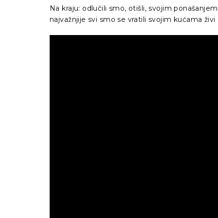
Na kraju: odlučili smo, otišli, svojim ponašanje
najvažnjije svi smo se vratili svojim kućama ži