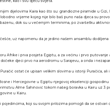
tine, kao i svu djecu svijeta.
nijim dijelovima Kaira kao što su: grandiozne piramide u Gizi, 
. Slobodno vrijeme kojeg nije bilo baš puno naša djeca su pro
enu, dok su u večernjim terminima, po zvaršetku aktivnosti,
učešće, uz napomenu da je jedino našem ansamblu dodiljena i 
oru Afrike i prva posjeta Egiptu, a za većinu i prvo putovanje
ne dočeke djeci prvo na aerodromu u Sarajevu, a onda i nezapa
uračić ostat će upisan velikim slovima u istoriji Puračića, ali i 
Bosne i Hercegovne u Egiptu njegovoj ekselenciji gospodinu
toprimstvu Alme Šahinović tokom našeg boravka u Kairu uz 3 
govine u Kairu.
 pojedincima, koji su svojim prilozima pomogli da se ostvari o