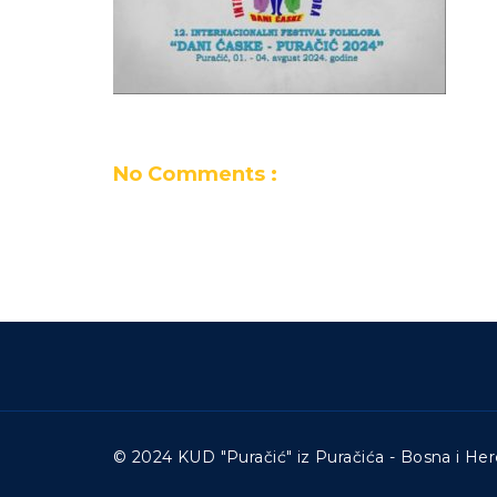
No Comments :
© 2024 KUD "Puračić" iz Puračića - Bosna i Her